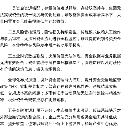
一是资金资源错配，存量价值难以释放。存贷双高并存，集团无
法实现资金的统一调度与优化配置，导致整体资金成本居高不下，大
量闲置资金只能获得较低的存款收益。
二是风险管控滞后，隐性损失持续发生。传统模式依赖人工操作
与事后审核，无法对资金流动进行全程监控，难以提前识别各类资金
风险，企业往往在风险发生后才被动承受损失。
三是业财资数据割裂，决策价值无法体现。资金数据与业务数据
无法有效融合，资金管理停留在事后核算层面，管理层难以及时获得
有价值的决策信息，错失市场机会。
全球化布局加速，境外资金管理能力滞后。境外资金受当地监管
政策与外汇管制差异制约，普遍存在账户可视性差、跨境结算效率
低、合规成本高的问题；多币种汇率波动风险无法实时监控与精准对
冲，境外资金合规管控存在明显短板。
五是金融资源利用不充分，生态价值尚未激活。传统系统缺乏对
外部金融资源的整合能力，企业无法充分利用各类金融工具降低成
本、提升收益，也难以赋能产业链上下游发展，构建产业生态优势。