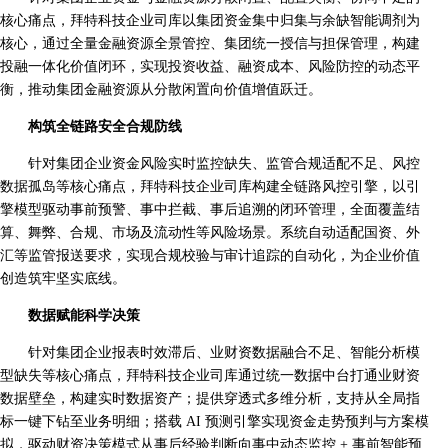
核心痛点，拜特科技企业司库以集团资金集中归集与余缺智能调剂为
核心，通过全量金融资源全景管控、集团统一授信与担保管理，构建
投融一体化价值闭环，实现投资收益、融资成本、风险防控的动态平
衡，推动集团金融资源从分散闲置向价值增值跃迁。
构筑全链路安全合规防线
针对集团企业资金风险实时监控缺失、监管合规适配不足、风控
数据孤岛等核心痛点，拜特科技企业司库构建全链路风控引擎，以引
擎模型驱动事前预警、事中拦截、事后追溯的闭环管理，全面覆盖结
算、舞弊、合规、市场及流动性等风险场景。系统自动适配国资、外
汇等监管报送要求，实现合规校验与审计追踪的自动化，为企业价值
创造筑牢坚实底线。
数据赋能科学决策
针对集团企业报表时效滞后、业财资数据融合不足、智能分析模
型缺失等核心痛点，拜特科技企业司库通过统一数据中台打通业财资
数据壁垒，构建实时数据资产；提供穿透式多维分析，支持从全局指
标一键下钻至业务明细；搭载 AI 预测引擎实现资金走势预判与方案模
拟，驱动财资决策模式从事后经验判断向事中动态监控 + 事前智能预