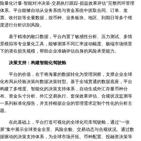
险量化计量-智能对冲决策-交易执行跟踪-损益效果评估”完整闭环管理
体系。平台能够自动从业务系统与资金系统中抓取合同、订单、发
票、收付款等全量数据，按币种、业务板块、地区、到期日等多个维
度进行分析识别风险。
基于精准的敞口数据，平台内置了敏感性分析、压力测试、多情
景模拟等专业量化工具，能够测算不同汇率波动幅度、极端市场情景
下的潜在损失规模，帮助企业准确评估自身的风险承受能力。
决策支持：构建智能化驾驶舱
平台的价值，在于将海量的数据转化为管理洞察，支撑企业全球
化布局从经验决策向数据决策转型。基于全域贯通的数据底座，平台
构建了多维度、智能化的决策支持体系，自动生成外汇存量币种分
布、资金头寸分析、外汇交易执行、套保效果评估、合规状况监测等
一系列标准化报告，并支持根据企业的管理需求定制个性化的分析主
题。
在此基础上，平台打造可视化的全球化司库驾驶舱，通过“一张
屏”集中展示全球资金全景、风险全貌、交易动态与合规状况。通过数
据驱动的决策支持体系，为全球市场开拓、币种配置、投融资决策等