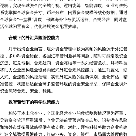
逻辑，实现全球资金的全域可视、逻辑统筹、智能调度。企业可依托
系统掌握全球资金头寸、币种分布、闲置资金规模等核心数据，通过
全球资金“一盘棋”调度，保障海外业务灵活运营、合规经营，同时盘
活全球闲置资金，优化跨境资金配置效率。
合规下的外汇风险管控能力
对于出海企业而言，境外资金管理中较为高频的风险源于外汇管
控，多币种资金错配、各国汇率管制差异等问题，随时可能引发资金
沉淀、汇兑亏损、合规处罚、资金冻结等一系列经营危机。拜特科技
将助力企业应构建全链路内嵌式外汇合规风控能力，通过前置化、嵌
入式、全流程的风控治理，实现外汇风险的提前识别、量化评估、精
准管控，构建起适配全球多监管环境的资金安全壁垒，保障企业境外
资金流转合规、安全、稳健。
数智驱动下的科学决策能力
相较于本土化企业，全球化经营企业的数据割裂情况更为严重，
导致资金管理严重滞后，企业无法前置预判资金态势、识别潜在风险
和海外市场拓展战略提供有效支撑。对此，拜特科技将助力企业构建
打造全域数据贯通能力，打破业务、资金、银行、市场四大维度的数