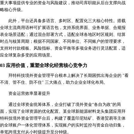
重大事项提供专业的资金与风险建议，推动司库职能从后台支撑向战
略核心升级。
此外，平台还具备多语言、多时区、配置化三大核心特性。搭载
全球主流商用语种可扩展语言包，支持系统界面、业务单据、合规报
表全场景适配；通过混合部署方式，适配全球各地区时区规则、结算
时点与核算周期；根据不同国家、不同单位、不同账户的管理要求，
支持对付款模板、风险指标、资金平衡等多项业务进行灵活配置，适
应全球复杂多变的应用场景。
03 应用价值，重塑全球化经营核心竞争力
拜特科技境外资金管理平台根本上解决了长期困扰出海企业的 "看
不清、管不住、防不住" 三大痛点，助力企业全球化布局。
资金运营效率显著提升
通过全球资金统筹体系，企业打破了境外资金“各自为政”的局
面，实现了全球资源的优化配置。某全球新能源材料龙头集团应用拜
特科技境外资金管理平台后，构建了覆盖印尼钴矿、香港贸易等主体
的全球账户一体化管理体系，实现账户的实时监控与资金自动归集，
单笔跨境支付从小时级提升至分钟级。