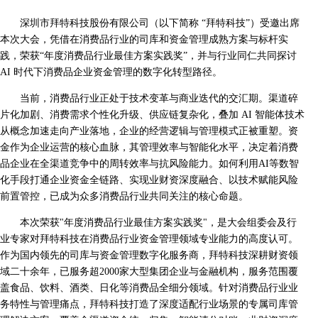
深圳市拜特科技股份有限公司（以下简称 “拜特科技”）受邀出席
本次大会，凭借在消费品行业的司库和资金管理成熟方案与标杆实
践，荣获“年度消费品行业最佳方案实践奖”，并与行业同仁共同探讨
AI 时代下消费品企业资金管理的数字化转型路径。
当前，消费品行业正处于技术变革与商业迭代的交汇期。渠道碎
片化加剧、消费需求个性化升级、供应链复杂化，叠加 AI 智能体技术
从概念加速走向产业落地，企业的经营逻辑与管理模式正被重塑。资
金作为企业运营的核心血脉，其管理效率与智能化水平，决定着消费
品企业在全渠道竞争中的周转效率与抗风险能力。如何利用AI等数智
化手段打通企业资金全链路、实现业财资深度融合、以技术赋能风险
前置管控，已成为众多消费品行业共同关注的核心命题。
本次荣获"年度消费品行业最佳方案实践奖"，是大会组委会及行
业专家对拜特科技在消费品行业资金管理领域专业能力的高度认可。
作为国内领先的司库与资金管理数字化服务商，拜特科技深耕财资领
域二十余年，已服务超2000家大型集团企业与金融机构，服务范围覆
盖食品、饮料、酒类、日化等消费品全细分领域。针对消费品行业业
务特性与管理痛点，拜特科技打造了深度适配行业场景的专属司库管